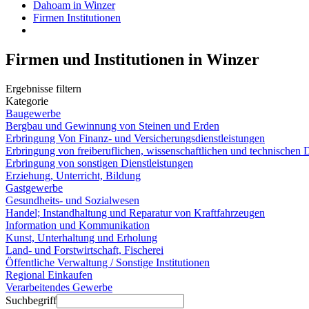
Dahoam in Winzer
Firmen Institutionen
Firmen und Institutionen in Winzer
Ergebnisse filtern
Kategorie
Baugewerbe
Bergbau und Gewinnung von Steinen und Erden
Erbringung Von Finanz- und Versicherungsdienstleistungen
Erbringung von freiberuflichen, wissenschaftlichen und technischen D
Erbringung von sonstigen Dienstleistungen
Erziehung, Unterricht, Bildung
Gastgewerbe
Gesundheits- und Sozialwesen
Handel; Instandhaltung und Reparatur von Kraftfahrzeugen
Information und Kommunikation
Kunst, Unterhaltung und Erholung
Land- und Forstwirtschaft, Fischerei
Öffentliche Verwaltung / Sonstige Institutionen
Regional Einkaufen
Verarbeitendes Gewerbe
Suchbegriff